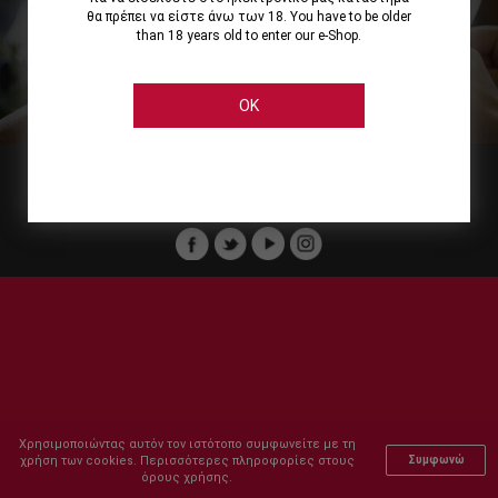
θα πρέπει να είστε άνω των 18. You have to be older
than 18 years old to enter our e-Shop.
Εμείς
Οι Υπηρεσίες μας
Ηλεκτρονικές Αγορές
Ασφάλεια
Καταστήματα Cellier
Πληρωμή Παραγγελίας
OK
Μέλος του :
Copyright © 2011-2026 Cellier All rights reserved.
Χρησιμοποιώντας αυτόν τον ιστότοπο συμφωνείτε με τη
χρήση των cookies. Περισσότερες πληροφορίες στους
Συμφωνώ
όρους χρήσης.