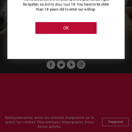
θα πρέπει να είστε άνω των 18. You have to be older
than 18 years old to enter our e-Shop.
Εμείς
Οι Υπηρεσίες μας
Ηλεκτρονικές Αγορές
Ασφάλεια
Καταστήματα Cellier
Πληρωμή Παραγγελίας
OK
Μέλος του :
Copyright © 2011-2026 Cellier All rights reserved.
Χρησιμοποιώντας αυτόν τον ιστότοπο συμφωνείτε με τη
χρήση των cookies. Περισσότερες πληροφορίες στους
Συμφωνώ
όρους χρήσης.