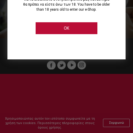
θα πρέπει να είστε άνω των 18. You have to be older
than 18 years old to enter our e-Shop.
Εμείς
Οι Υπηρεσίες μας
Ηλεκτρονικές Αγορές
Ασφάλεια
Καταστήματα Cellier
Πληρωμή Παραγγελίας
OK
Μέλος του :
Copyright © 2011-2026 Cellier All rights reserved.
Χρησιμοποιώντας αυτόν τον ιστότοπο συμφωνείτε με τη
χρήση των cookies. Περισσότερες πληροφορίες στους
Συμφωνώ
όρους χρήσης.