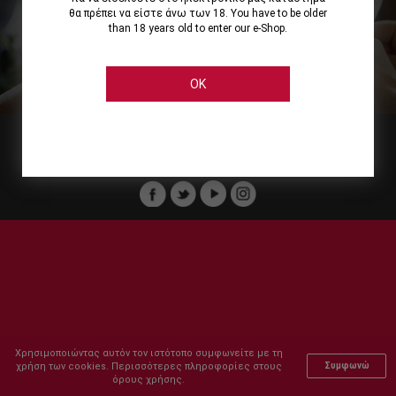
θα πρέπει να είστε άνω των 18. You have to be older
than 18 years old to enter our e-Shop.
Εμείς
Οι Υπηρεσίες μας
Ηλεκτρονικές Αγορές
Ασφάλεια
Καταστήματα Cellier
Πληρωμή Παραγγελίας
OK
Μέλος του :
Copyright © 2011-2026 Cellier All rights reserved.
Χρησιμοποιώντας αυτόν τον ιστότοπο συμφωνείτε με τη
χρήση των cookies. Περισσότερες πληροφορίες στους
Συμφωνώ
όρους χρήσης.