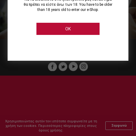
θα πρέπει να είστε άνω των 18. You have to be older
than 18 years old to enter our e-Shop.
Εμείς
Οι Υπηρεσίες μας
Ηλεκτρονικές Αγορές
Ασφάλεια
Καταστήματα Cellier
Πληρωμή Παραγγελίας
OK
Μέλος του :
Copyright © 2011-2026 Cellier All rights reserved.
Χρησιμοποιώντας αυτόν τον ιστότοπο συμφωνείτε με τη
χρήση των cookies. Περισσότερες πληροφορίες στους
Συμφωνώ
όρους χρήσης.