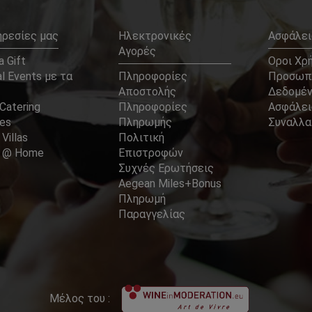
ηρεσίες μας
Ηλεκτρονικές
Ασφάλει
Αγορές
 Gift
Οροι Χρ
l Events με τα
Πληροφορίες
Προσωπ
Αποστολής
Δεδομέ
Catering
Πληροφορίες
Ασφάλει
ces
Πληρωμής
Συναλλ
 Villas
Πολιτική
er @ Home
Επιστροφών
Συχνές Ερωτήσεις
Aegean Miles+Bonus
Πληρωμή
Παραγγελίας
Μέλος του :