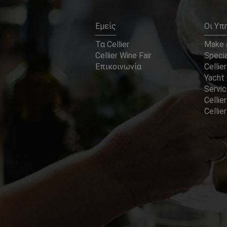
Εμείς
Οι Υπ
Τα Cellier
Make a
Cellier Wine Fair
Specia
Επικοινωνία
Cellier
Yacht 
Servi
Cellier
Celli