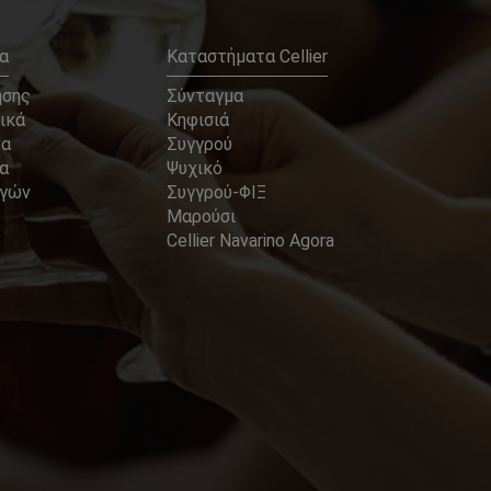
α
Καταστήματα Cellier
ήσης
Σύνταγμα
ικά
Κηφισιά
να
Συγγρού
α
Ψυχικό
αγών
Συγγρού-ΦΙΞ
Μαρούσι
Cellier Navarino Agora