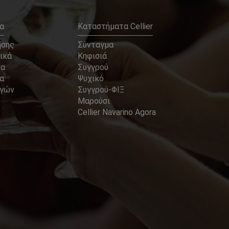
α
Καταστήματα Cellier
ήσης
Σύνταγμα
ικά
Κηφισιά
να
Συγγρού
α
Ψυχικό
αγών
Συγγρού-ΦΙΞ
Μαρούσι
Cellier Navarino Agora