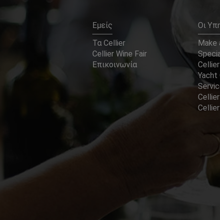
Εμείς
Οι Υπ
Τα Cellier
Make a
Cellier Wine Fair
Specia
Επικοινωνία
Cellier
Yacht 
Servi
Cellier
Celli