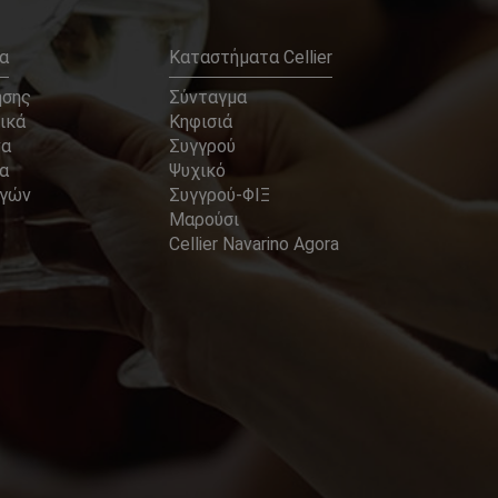
α
Καταστήματα Cellier
ήσης
Σύνταγμα
ικά
Κηφισιά
να
Συγγρού
α
Ψυχικό
αγών
Συγγρού-ΦΙΞ
Μαρούσι
Cellier Navarino Agora