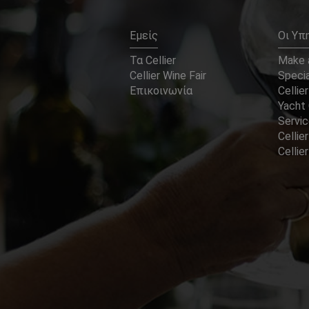
Εμείς
Οι Υπ
Τα Cellier
Make a
Cellier Wine Fair
Specia
Επικοινωνία
Cellier
Yacht 
Servi
Cellier
Celli