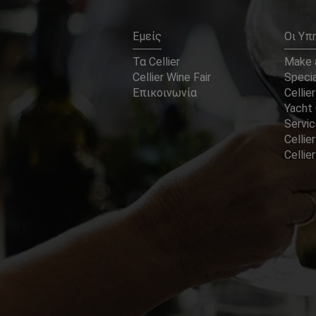
Εμείς
Οι Υπ
Τα Cellier
Make a
Cellier Wine Fair
Specia
Επικοινωνία
Cellier
Yacht 
Servi
Cellier
Celli