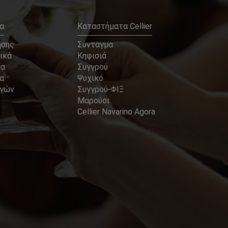
α
Καταστήματα Cellier
ήσης
Σύνταγμα
ικά
Κηφισιά
να
Συγγρού
α
Ψυχικό
αγών
Συγγρού-ΦΙΞ
Μαρούσι
Cellier Navarino Agora