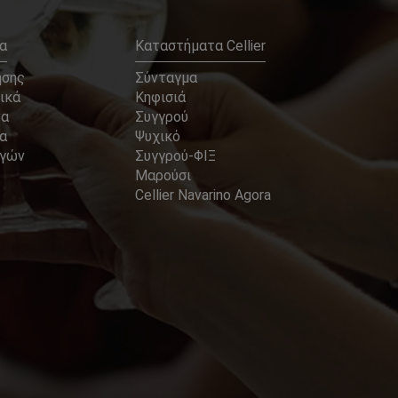
α
Καταστήματα Cellier
ήσης
Σύνταγμα
ικά
Κηφισιά
να
Συγγρού
α
Ψυχικό
αγών
Συγγρού-ΦΙΞ
Μαρούσι
Cellier Navarino Agora