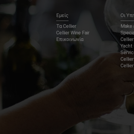
Εμείς
Οι Υπ
Τα Cellier
Make a
Cellier Wine Fair
Specia
Επικοινωνία
Cellier
Yacht 
Servi
Cellier
Celli