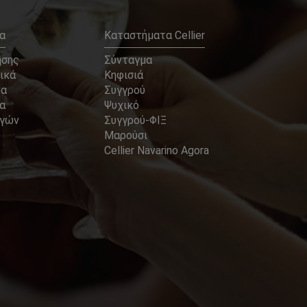
α
Καταστήματα Cellier
ήσης
Σύνταγμα
ικά
Κηφισιά
να
Συγγρού
α
Ψυχικό
αγών
Συγγρού-ΦΙΞ
Μαρούσι
Cellier Navarino Agora