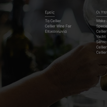
Εμείς
Οι Υπ
Τα Cellier
Make a
Cellier Wine Fair
Specia
Επικοινωνία
Cellier
Yacht 
Servi
Cellier
Celli