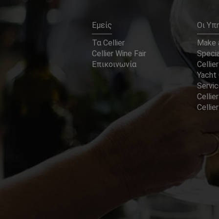
Εμείς
Οι Υπ
Τα Cellier
Make a
Cellier Wine Fair
Specia
Επικοινωνία
Cellier
Yacht 
Servi
Cellier
Celli