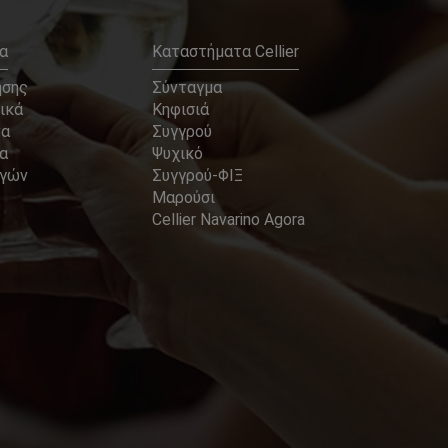
α
Καταστήματα Cellier
ήσης
Σύνταγμα
ικά
Κηφισιά
να
Συγγρού
α
Ψυχικό
αγών
Συγγρού-ΦΙΞ
Μαρούσι
Cellier Navarino Agora