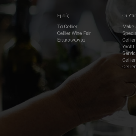
Εμείς
Οι Υπ
Τα Cellier
Make a
Cellier Wine Fair
Specia
Επικοινωνία
Cellier
Yacht 
Servi
Cellier
Celli