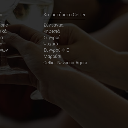
α
Καταστήματα Cellier
ήσης
Σύνταγμα
ικά
Κηφισιά
να
Συγγρού
α
Ψυχικό
αγών
Συγγρού-ΦΙΞ
Μαρούσι
Cellier Navarino Agora