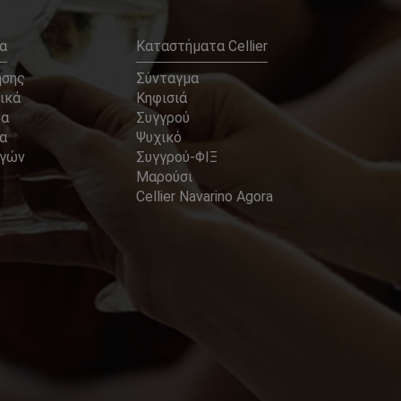
α
Καταστήματα Cellier
ήσης
Σύνταγμα
ικά
Κηφισιά
να
Συγγρού
α
Ψυχικό
αγών
Συγγρού-ΦΙΞ
Μαρούσι
Cellier Navarino Agora