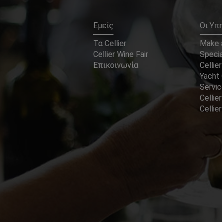
Εμείς
Οι Υπ
Τα Cellier
Make a
Cellier Wine Fair
Specia
Επικοινωνία
Cellier
Yacht 
Servi
Cellier
Celli