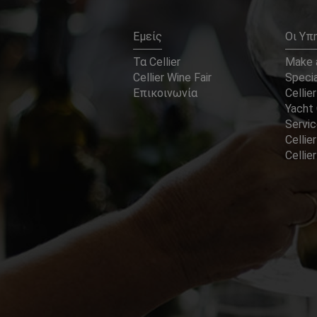
Εμείς
Οι Υπ
Τα Cellier
Make a
Cellier Wine Fair
Specia
Επικοινωνία
Cellier
Yacht 
Servi
Cellier
Celli