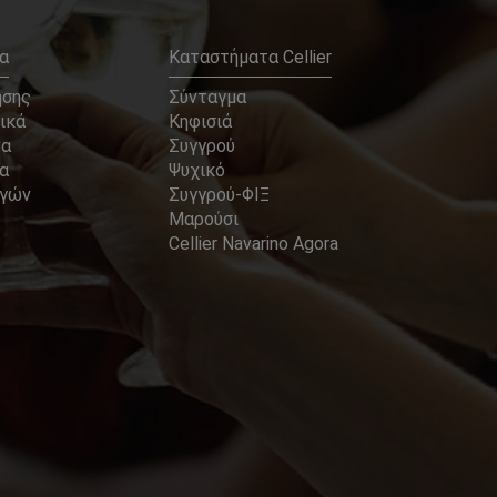
α
Καταστήματα Cellier
ήσης
Σύνταγμα
ικά
Κηφισιά
να
Συγγρού
α
Ψυχικό
αγών
Συγγρού-ΦΙΞ
Μαρούσι
Cellier Navarino Agora