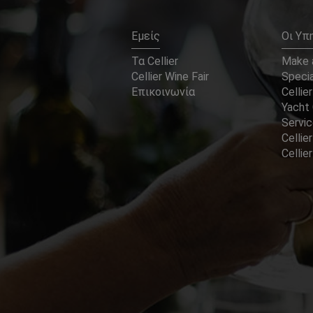
Εμείς
Οι Υπ
Τα Cellier
Make a
Cellier Wine Fair
Specia
Επικοινωνία
Cellier
Yacht 
Servi
Cellier
Celli