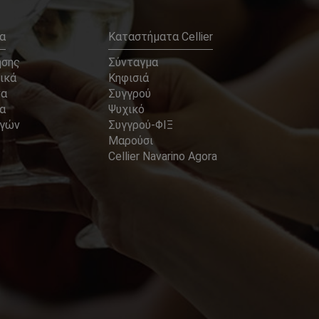
α
Καταστήματα Cellier
ήσης
Σύνταγμα
ικά
Κηφισιά
να
Συγγρού
α
Ψυχικό
αγών
Συγγρού-ΦΙΞ
Μαρούσι
Cellier Navarino Agora