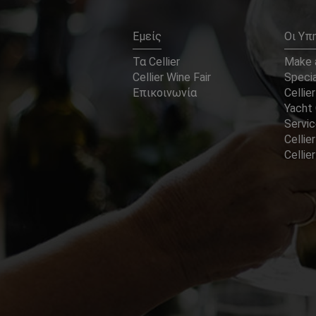
Εμείς
Οι Υπ
Τα Cellier
Make a
Cellier Wine Fair
Specia
Επικοινωνία
Cellier
Yacht 
Servi
Cellier
Celli