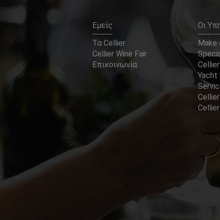
Εμείς
Οι Υπ
Τα Cellier
Make a
Cellier Wine Fair
Specia
Επικοινωνία
Cellier
Yacht 
Servi
Cellier
Celli