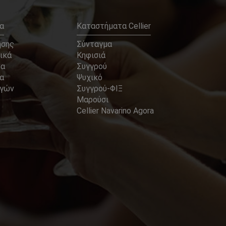
α
Καταστήματα Cellier
ήσης
Σύνταγμα
ικά
Κηφισιά
να
Συγγρού
α
Ψυχικό
αγών
Συγγρού-ΦΙΞ
Μαρούσι
Cellier Navarino Agora