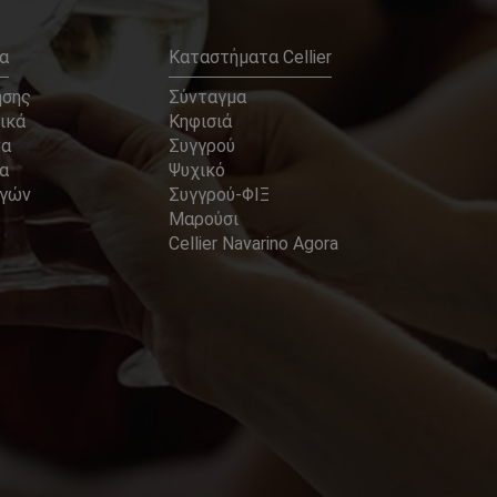
α
Καταστήματα Cellier
ήσης
Σύνταγμα
ικά
Κηφισιά
να
Συγγρού
α
Ψυχικό
αγών
Συγγρού-ΦΙΞ
Μαρούσι
Cellier Navarino Agora