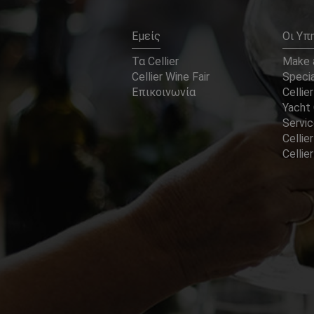
Εμείς
Οι Υπ
Τα Cellier
Make a
Cellier Wine Fair
Specia
Επικοινωνία
Cellier
Yacht 
Servi
Cellier
Celli