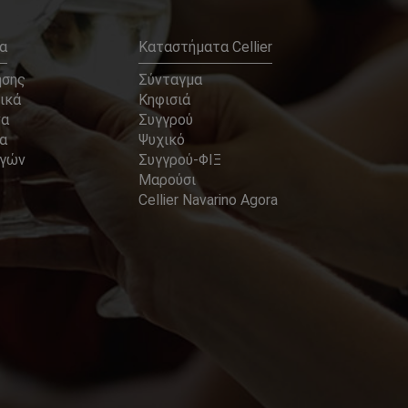
α
Καταστήματα Cellier
ήσης
Σύνταγμα
ικά
Κηφισιά
να
Συγγρού
α
Ψυχικό
αγών
Συγγρού-ΦΙΞ
Μαρούσι
Cellier Navarino Agora