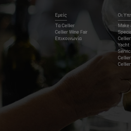
Εμείς
Οι Υπ
Τα Cellier
Make a
Cellier Wine Fair
Specia
Επικοινωνία
Cellier
Yacht 
Servi
Cellier
Celli