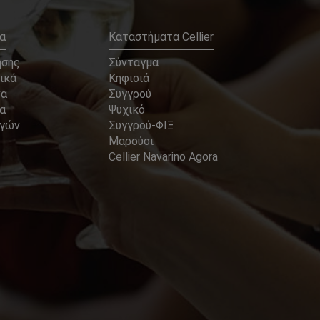
α
Καταστήματα Cellier
ήσης
Σύνταγμα
ικά
Κηφισιά
να
Συγγρού
α
Ψυχικό
αγών
Συγγρού-ΦΙΞ
Μαρούσι
Cellier Navarino Agora