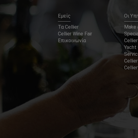
Εμείς
Οι Υπ
Τα Cellier
Make a
Cellier Wine Fair
Specia
Επικοινωνία
Cellier
Yacht 
Servi
Cellier
Celli