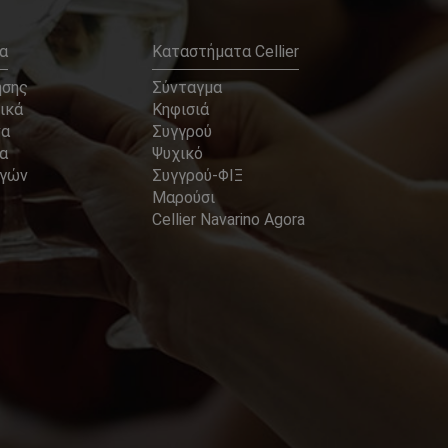
α
Καταστήματα Cellier
ήσης
Σύνταγμα
ικά
Κηφισιά
να
Συγγρού
α
Ψυχικό
αγών
Συγγρού-ΦΙΞ
Μαρούσι
Cellier Navarino Agora