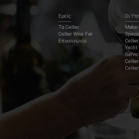
Εμείς
Οι Υπ
Τα Cellier
Make a
Cellier Wine Fair
Specia
Επικοινωνία
Cellier
Yacht 
Servi
Cellier
Celli