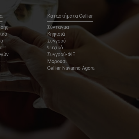
α
Καταστήματα Cellier
ήσης
Σύνταγμα
ικά
Κηφισιά
να
Συγγρού
α
Ψυχικό
αγών
Συγγρού-ΦΙΞ
Μαρούσι
Cellier Navarino Agora