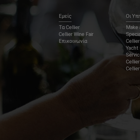
Εμείς
Οι Υπ
Τα Cellier
Make a
Cellier Wine Fair
Specia
Επικοινωνία
Cellier
Yacht 
Servi
Cellier
Celli