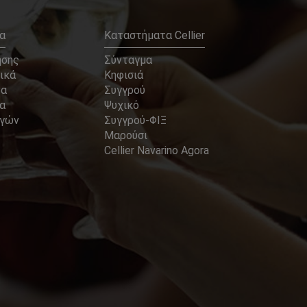
α
Καταστήματα Cellier
ήσης
Σύνταγμα
ικά
Κηφισιά
να
Συγγρού
α
Ψυχικό
αγών
Συγγρού-ΦΙΞ
Μαρούσι
Cellier Navarino Agora