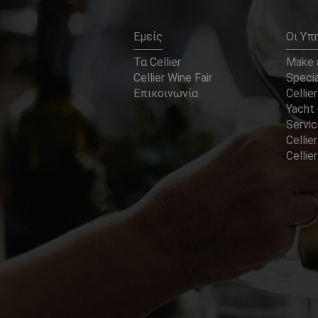
Εμείς
Οι Υπ
Τα Cellier
Make a
Cellier Wine Fair
Specia
Επικοινωνία
Cellier
Yacht 
Servi
Cellier
Celli