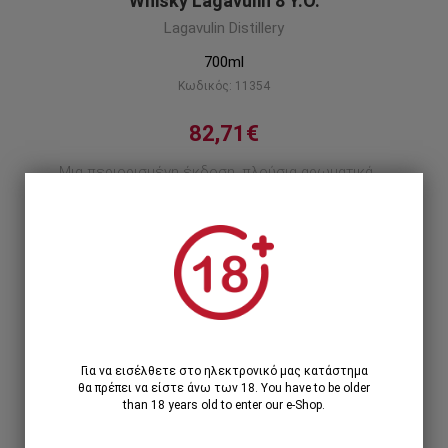
Whisky Lagavulin 8 Y.O.
Lagavulin Distillery
700ml
Κωδικός: 11354
82,71€
Μια περιορισμένη έκδοση, πλούσια αρωματικά
και γευστικά!
Περιγραφή προϊόντος
1
1 Τεμάχιο >
82,71€
Για να εισέλθετε στο ηλεκτρονικό μας κατάστημα
θα πρέπει να είστε άνω των 18. You have to be older
than 18 years old to enter our e-Shop.