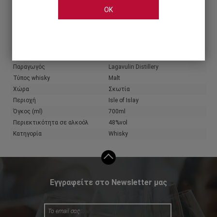
OK
Share
Χαρακτηριστικά
Παραγωγός
Lagavulin Distillery
Τύπος whisky
Malt
Χώρα
Σκωτία
Περιοχή
Isle of Islay
Όγκος (ml)
700ml
Περιεκτικότητα σε αλκοόλ
48%vol
Κατηγορία
Whisky
Εγγραφείτε στο Newsletter μας