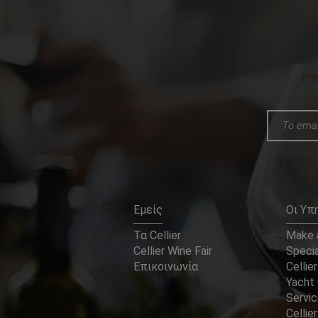
Εμείς
Οι Υπ
Τα Cellier
Make a
Cellier Wine Fair
Specia
Επικοινωνία
Cellier
Yacht 
Servi
Cellier