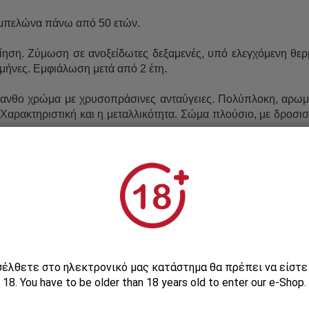
αμπελώνα πάνω από 50 ετών.
ηση. Ζύμωση σε ανοξείδωτες δεξαμενές, υπό ελεγχόμενη θερ
8 μήνες. Εμφιάλωση μετά από 2 έτη.
νθο χρώμα με χρυσοπράσινες ανταύγειες. Πολύπλοκη, αρωματ
 Χαρακτηριστική και η μεταλλικότητα. Σώμα πλούσιο, με δροσισ
ά κρέατα με ελαφριές λευκές σάλτσες.
ισέλθετε στο ηλεκτρονικό μας κατάστημα θα πρέπει να είστ
τηριστικά
Πληροφορίες 
18. You have to be older than 18 years old to enter our e-Shop.