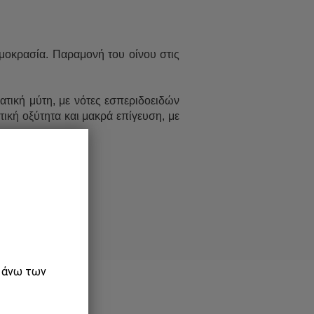
μοκρασία. Παραμονή του οίνου στις
ική μύτη, με νότες εσπεριδοειδών
τική οξύτητα και μακρά επίγευση, με
ε άνω των
παραγωγού