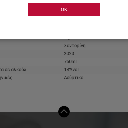
Κτήμα Σιγάλα
OK
ύ
Λευκό
ύ
Ήρεμο
Ελλάδα
Ξηρό
Σαντορίνη
2023
750ml
τα σε αλκοόλ
14%vol
ηνικές
Ασύρτικο