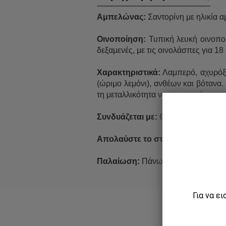
Αμπελώνας:
Σαντορίνη με ηλικία 
Οινοποίηση:
Τυπική λευκή οινοποί
δεξαμενές, με τις οινολάσπες για 1
Χαρακτηριστικά:
Λαμπερό, αχυρόξα
(ώριμο λεμόνι), ανθέων και βότανα.
τη μεταλλικότητα να κυριαρχεί.
Συνδυάζεται με:
Θαλασσινά και λευκ
Απολαύστε το στους:
10-11° C.
Παλαίωση:
Πάνω από 7 έτη.
Για να ε
Χαρακ