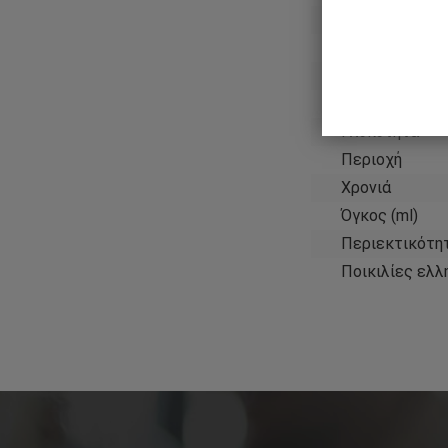
Παραγωγός
Χρώμα κρασιο
Τύπος κρασιο
Χώρα
Γλυκύτητα
Περιοχή
Χρονιά
Όγκος (ml)
Περιεκτικότη
Ποικιλίες ελλ