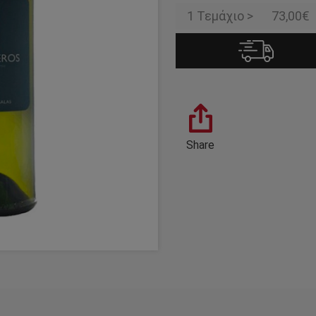
1 Τεμάχιο >
73,00€
Share