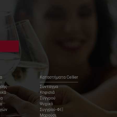
α
Καταστήματα Cellier
ήσης
Σύνταγμα
ικά
Κηφισιά
να
Συγγρού
α
Ψυχικό
αγών
Συγγρού-ΦΙΞ
Μαρούσι